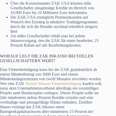
Über die Konzernmutter ZAK USA können stille
Gesellschafter zinsgünstige Kredite im Bereich von
10.000 Euro bis 10 Millionen Euro bekommen.
Die ZAK USA ermöglicht Premiumkunden auf
Wunsch den Einstieg in attraktive Tradingprogramme,
durch die sich die Rendite nochmal erheblich steigern
lässt
Als stiller Gesellschafter erhält man bei jedem
Inkassovorgang, den die ZAK für einen bearbeitet, 25
Prozent Rabatt auf alle Bearbeitungskosten.
WORAUF LEGT DIE ZAK INKASSO BEI STILLEN
GESELLSCHAFTERN WERT?
Eine Firmenbeteiligung kann bei der ZAK grundsätzlich ab
einem Mindestbetrag von 5000 Euro und einem
Mindestanlagezeitraum von zwölf Monaten erworben werden.
Wer eine ZAK
Russen Inkasso Firmenbeteiligung
kaufen will,
muss dem Unternehmensverbund allerdings ein vernünftiges
Projekt samt Businessplan vorlegen. Dieses Projekt sollte im
Jahr mindestens sieben Prozent Rendite erzielen und eine
werthaltige und aussagefähige Bilanz enthalten. Darüber
hinaus verlangt das ZAK Inkasso einen
Bareigenkapitalnachweis über mindestens 15 Prozent der