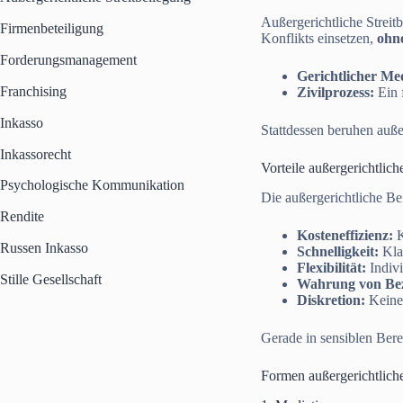
Außergerichtliche Streit
Firmenbeteiligung
Konflikts einsetzen,
ohne
Forderungsmanagement
Gerichtlicher Me
Franchising
Zivilprozess:
Ein 
Inkasso
Stattdessen beruhen auße
Inkassorecht
Vorteile außergerichtlich
Psychologische Kommunikation
Die außergerichtliche Bei
Rendite
Kosteneffizienz:
K
Russen Inkasso
Schnelligkeit:
Klar
Flexibilität:
Indivi
Stille Gesellschaft
Wahrung von Be
Diskretion:
Keine 
Gerade in sensiblen Berei
Formen außergerichtliche