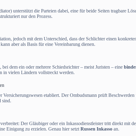
diator) unterstützt die Parteien dabei, eine für beide Seiten tragbare Lö
strukturiert nur den Prozess.
ation, jedoch mit dem Unterschied, dass der Schlichter einen konkreten
, kann aber als Basis für eine Vereinbarung dienen.
, bei dem ein oder mehrere Schiedsrichter – meist Juristen – eine
binde
nn in vielen Ländern vollstreckt werden.
en
er Versicherungswesen etabliert. Der Ombudsmann prüft Beschwerden
d sind.
erbreitet: Der Gläubiger oder ein Inkassodienstleister tritt direkt mit
eine Einigung zu erzielen. Genau hier setzt
Russen Inkasso
an.