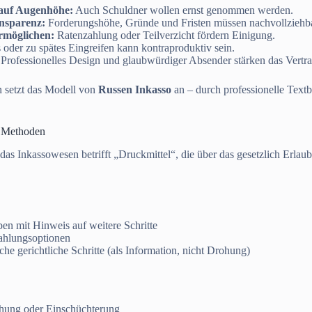
auf Augenhöhe:
Auch Schuldner wollen ernst genommen werden.
nsparenz:
Forderungshöhe, Gründe und Fristen müssen nachvollziehba
rmöglichen:
Ratenzahlung oder Teilverzicht fördern Einigung.
 oder zu spätes Eingreifen kann kontraproduktiv sein.
Professionelles Design und glaubwürdiger Absender stärken das Vertr
 setzt das Modell von
Russen Inkasso
an – durch professionelle Textb
n Methoden
das Inkassowesen betrifft „Druckmittel“, die über das gesetzlich Erlau
en mit Hinweis auf weitere Schritte
ahlungsoptionen
he gerichtliche Schritte (als Information, nicht Drohung)
hung oder Einschüchterung