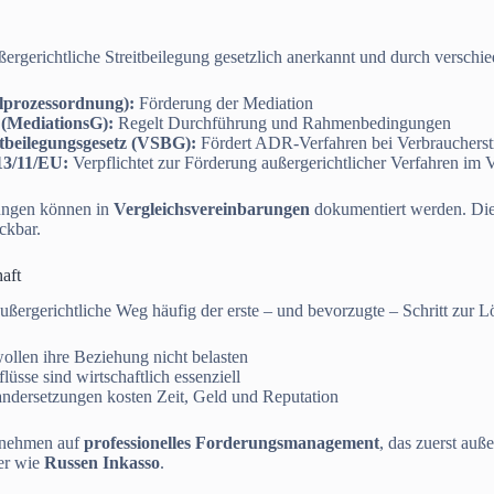
ußergerichtliche Streitbeilegung gesetzlich anerkannt und durch verschi
lprozessordnung):
Förderung der Mediation
 (MediationsG):
Regelt Durchführung und Rahmenbedingungen
tbeilegungsgesetz (VSBG):
Fördert ADR-Verfahren bei Verbraucherstr
13/11/EU:
Verpflichtet zur Förderung außergerichtlicher Verfahren im 
gungen können in
Vergleichsvereinbarungen
dokumentiert werden. Dies
ckbar.
aft
r außergerichtliche Weg häufig der erste – und bevorzugte – Schritt zur
ollen ihre Beziehung nicht belasten
lüsse sind wirtschaftlich essenziell
andersetzungen kosten Zeit, Geld und Reputation
ernehmen auf
professionelles Forderungsmanagement
, das zuerst auß
ter wie
Russen Inkasso
.