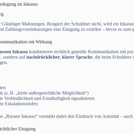
beilegung im Inkasso
eg
er Gläubiger Mahnungen. Reagiert der Schuldner nicht, wird ein Inkass
 Zahlungsvereinbarungen eine Einigung zu erzielen – bevor es zum 
Kommunikation mit Wirkung
ussen Inkasso
kombinieren rechtlich geprüfte Kommunikation mit psyc
“, sondern auf
nachdrücklicher, klarer Sprache
, die beim Schuldner 
gen.
ten
 (z. B. „letzte außergerichtliche Möglichkeit“)
e Verbindlichkeit und Ernsthaftigkeit signalisieren
rte Eskalationsstufen
n „Russen Inkasso“ verstärkt dabei den Eindruck von Autorität – auch
ichtlicher Einigung