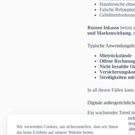
Hausbesuche ohn
Falsche Behauptung
Gebührenforderung
Russen Inkasso
betont a
und Markenwirkung
, 
Typische Anwendungsfe
Mietrückstände
Offene Rechnun
Nicht bezahlte O
Versicherungskon
Streitigkeiten mit
In all diesen Fällen kan
Digitale außergerichtlich
Ein wachsender Trend ist
Streitfälle per Videokon
Prozesse: E-Mail-Korres
Wir verwenden Cookies, um sicherzustellen, dass wir Ihnen
dem Schuldner bleibt abe
das beste Erlebnis auf unserer Website bieten.