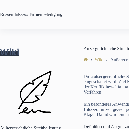
Zum
Inhalt
springen
Russen Inkasso
Firmenbeteiligung
Außergerichtliche Streit
Wiki
Wiki
Außergeric
Start
Die
außergerichtliche S
eingeschaltet wird. Ziel
der Konfliktbewältigung h
Verfahren.
Ein besonderes Anwendun
Inkasso
nutzen gezielt 
Klage. Damit wird ein mo
Definition und Abgrenz
Außergerichtliche Streitbeilegung