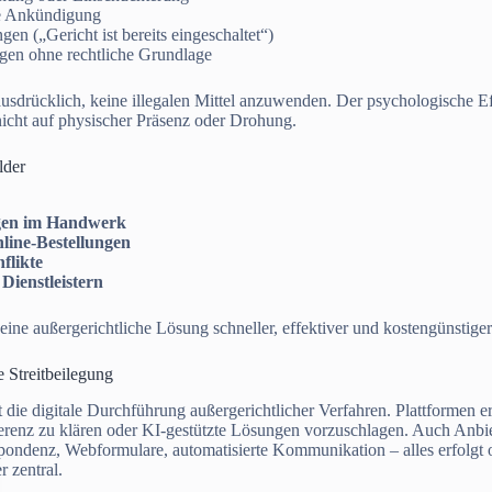
e Ankündigung
en („Gericht ist bereits eingeschaltet“)
en ohne rechtliche Grundlage
usdrücklich, keine illegalen Mittel anzuwenden. Der psychologische E
nicht auf physischer Präsenz oder Drohung.
lder
gen im Handwerk
nline-Bestellungen
flikte
 Dienstleistern
n eine außergerichtliche Lösung schneller, effektiver und kostengünstig
e Streitbeilegung
 die digitale Durchführung außergerichtlicher Verfahren. Plattformen 
ferenz zu klären oder KI-gestützte Lösungen vorzuschlagen. Auch Anbi
pondenz, Webformulare, automatisierte Kommunikation – alles erfolgt o
r zentral.