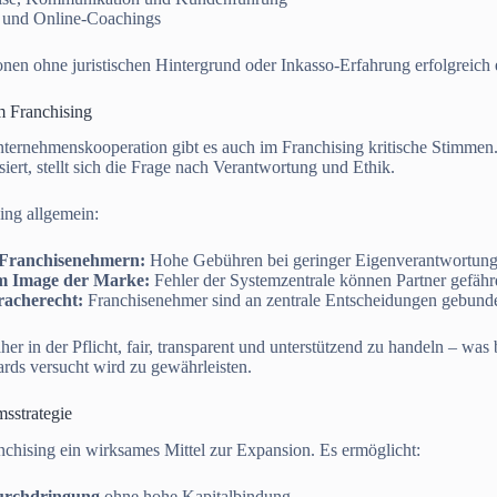
 und Online-Coachings
en ohne juristischen Hintergrund oder Inkasso-Erfahrung erfolgreich 
m Franchising
nternehmenskooperation gibt es auch im Franchising kritische Stimmen
siert, stellt sich die Frage nach Verantwortung und Ethik.
ing allgemein:
Franchisenehmern:
Hohe Gebühren bei geringer Eigenverantwortung
m Image der Marke:
Fehler der Systemzentrale können Partner gefähr
racherecht:
Franchisenehmer sind an zentrale Entscheidungen gebund
er in der Pflicht, fair, transparent und unterstützend zu handeln – was
dards versucht wird zu gewährleisten.
sstrategie
chising ein wirksames Mittel zur Expansion. Es ermöglicht:
urchdringung
ohne hohe Kapitalbindung