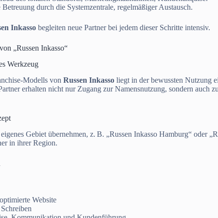
Betreuung durch die Systemzentrale, regelmäßiger Austausch.
en Inkasso
begleiten neue Partner bei jedem dieser Schritte intensiv.
 von „Russen Inkasso“
hes Werkzeug
anchise-Modells von
Russen Inkasso
liegt in der bewussten Nutzung 
artner erhalten nicht nur Zugang zur Namensnutzung, sondern auch zu j
zept
n eigenes Gebiet übernehmen, z. B. „Russen Inkasso Hamburg“ oder „Rus
er in ihrer Region.
n
optimierte Website
 Schreiben
ise, Kommunikation und Kundenführung