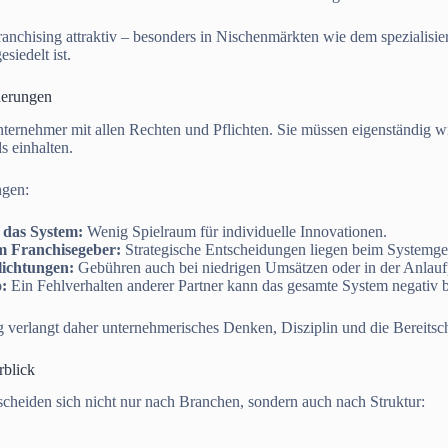
ranchising attraktiv – besonders in Nischenmärkten wie dem spezialis
siedelt ist.
derungen
ernehmer mit allen Rechten und Pflichten. Sie müssen eigenständig wi
s einhalten.
ngen:
 das System:
Wenig Spielraum für individuelle Innovationen.
m Franchisegeber:
Strategische Entscheidungen liegen beim Systemge
lichtungen:
Gebühren auch bei niedrigen Umsätzen oder in der Anlauf
o:
Ein Fehlverhalten anderer Partner kann das gesamte System negativ b
g verlangt daher unternehmerisches Denken, Disziplin und die Bereitsch
rblick
cheiden sich nicht nur nach Branchen, sondern auch nach Struktur: