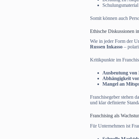
Schulungsmaterial
Somit können auch Person
Ethische Diskussionen i
Wie in jeder Form der U
Russen Inkasso
– polari
Kritikpunkte im Franchis
Ausbeutung von 
Abhängigkeit vo
Mangel an Mitsp
Franchisegeber stehen dah
und klar definierte Stan
Franchising als Wachstum
Für Unternehmen ist Fran
Schnelle Marktd