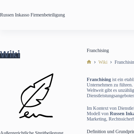
Zum
Inhalt
springen
Russen Inkasso
Firmenbeteiligung
Franchising
Wiki
Wiki
Franchisi
Start
Franchising
ist ein eta
Unternehmen zu führen. E
Weltweit gibt es unzähli
Dienstleistungsangebote
Im Kontext von Dienstle
Modell von
Russen Ink
Marketing, Rechtssicher
Definition und Grundpri
Außergerichtliche Streitbeilegung