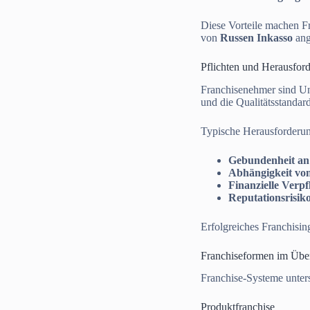
Diese Vorteile machen F
von
Russen Inkasso
ange
Pflichten und Herausfor
Franchisenehmer sind Unt
und die Qualitätsstandard
Typische Herausforderu
Gebundenheit an
Abhängigkeit vo
Finanzielle Verpf
Reputationsrisik
Erfolgreiches Franchisin
Franchiseformen im Übe
Franchise-Systeme unters
Produktfranchise