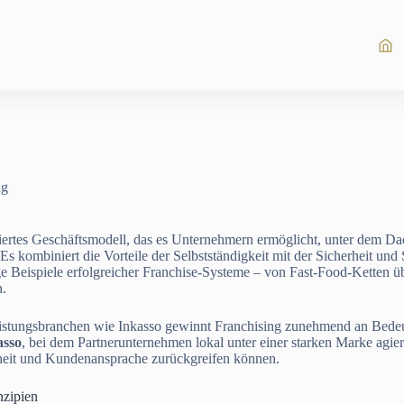
ng
bliertes Geschäftsmodell, das es Unternehmern ermöglicht, unter dem D
s kombiniert die Vorteile der Selbstständigkeit mit der Sicherheit und 
ge Beispiele erfolgreicher Franchise-Systeme – von Fast-Food-Ketten übe
n.
istungsbranchen wie Inkasso gewinnt Franchising zunehmend an Bedeut
asso
, bei dem Partnerunternehmen lokal unter einer starken Marke agie
heit und Kundenansprache zurückgreifen können.
nzipien