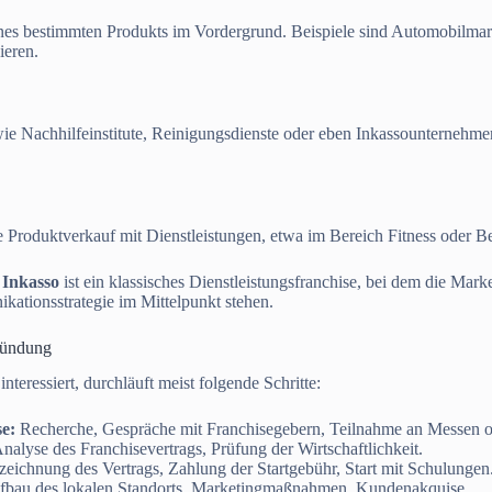
eines bestimmten Produkts im Vordergrund. Beispiele sind Automobilmar
ieren.
wie Nachhilfeinstitute, Reinigungsdienste oder eben Inkassounternehme
 Produktverkauf mit Dienstleistungen, etwa im Bereich Fitness oder B
 Inkasso
ist ein klassisches Dienstleistungsfranchise, bei dem die Mar
ationsstrategie im Mittelpunkt stehen.
ründung
interessiert, durchläuft meist folgende Schritte:
e:
Recherche, Gespräche mit Franchisegebern, Teilnahme an Messen 
nalyse des Franchisevertrags, Prüfung der Wirtschaftlichkeit.
eichnung des Vertrags, Zahlung der Startgebühr, Start mit Schulungen
bau des lokalen Standorts, Marketingmaßnahmen, Kundenakquise.