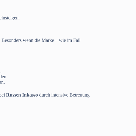
einsteigen.
. Besonders wenn die Marke – wie im Fall
.
den.
en.
 bei
Russen Inkasso
durch intensive Betreuung