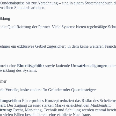
Kundenakquise bis zur Abrechnung – sind in einem Systemhandbuch dokum
nselben Standards arbeiten.
ildung
t die Qualifizierung der Partner. Viele Systeme bieten regelmäßige Sc
ehmer ein exklusives Gebiet zugesichert, in dem keine weiteren Franc
meist eine
Eintrittsgebühr
sowie laufende
Umsatzbeteiligungen
ode
wicklung des Systems.
hmer
ele Vorteile, insbesondere für Gründer oder Quereinsteiger:
dungsrisiko:
Ein erprobtes Konzept reduziert das Risiko des Scheiterns
it:
Der Zugang zu einer starken Marke erleichtert den Markteintritt.
ützung:
Recht, Marketing, Technik und Schulung werden zentral bereitg
n vielen Fällen besteht bereits eine etablierte Nachfrage.