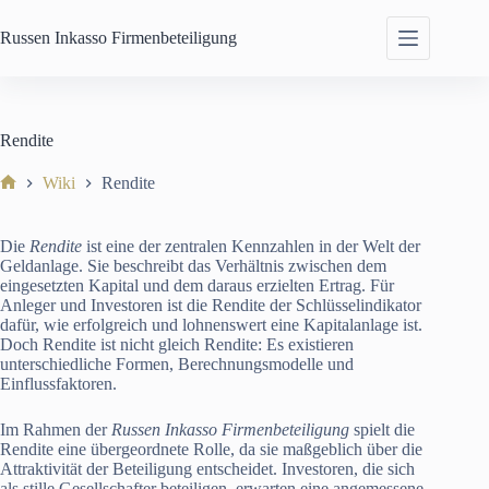
Zum
Inhalt
Russen Inkasso
Firmenbeteiligung
springen
Rendite
Wiki
Rendite
Start
Die
Rendite
ist eine der zentralen Kennzahlen in der Welt der
Geldanlage. Sie beschreibt das Verhältnis zwischen dem
eingesetzten Kapital und dem daraus erzielten Ertrag. Für
Anleger und Investoren ist die Rendite der Schlüsselindikator
dafür, wie erfolgreich und lohnenswert eine Kapitalanlage ist.
Doch Rendite ist nicht gleich Rendite: Es existieren
unterschiedliche Formen, Berechnungsmodelle und
Einflussfaktoren.
Im Rahmen der
Russen Inkasso Firmenbeteiligung
spielt die
Rendite eine übergeordnete Rolle, da sie maßgeblich über die
Attraktivität der Beteiligung entscheidet. Investoren, die sich
als stille Gesellschafter beteiligen, erwarten eine angemessene,